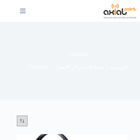
لتجاوز
لى
لمحتوى
FreeMate
FreeMate
الرئيسية
سماعات مراكز الاتصال