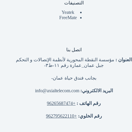
التصنيفات
Yeatek
FreeMate
اتصل بنا
العنوان :
مؤسسة النقطة المحورية لأنظمة الإتصالات و التحكم
جبل عمان_عمارة رقم ١١-ط٣-
بجانب فندق حياة عمان-
البريد الالكتروني:
info@axialtelecom.com
رقم الهاتف :
+96265687474
رقم الخلوي:
+962795622110