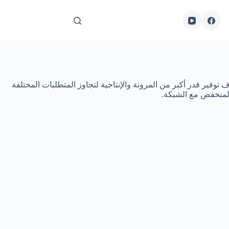
وتوث مدمج ، وتوفر Fanvil X6U وصولاً مباشرًا إلى التعليمات ، بهدف توفير قدر أكبر من المرونة والإنتاجية لتجاوز المتطلبات المختلفة