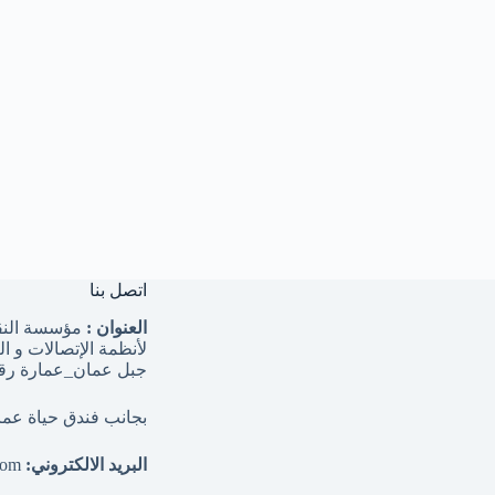
اتصل بنا
العنوان :
مؤسسة النق
لأنظمة الإتصالات و ا
جبل عمان_عمارة رقم ١١-ط
بجانب فندق حياة عما
البريد الالكتروني:
info@axialtelecom.com