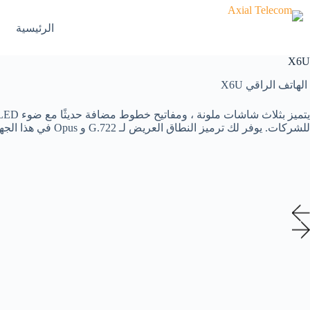
لتجاوز
لى
الرئيسية
لمحتوى
X6U
الهاتف الراقي X6U
للشركات. يوفر لك ترميز النطاق العريض لـ G.722 و Opus في هذا الجهاز تجربة صوتية غامرة عالية الدقة في كل من النطاق العالي والنطاق المنخفض مع الشبكة.